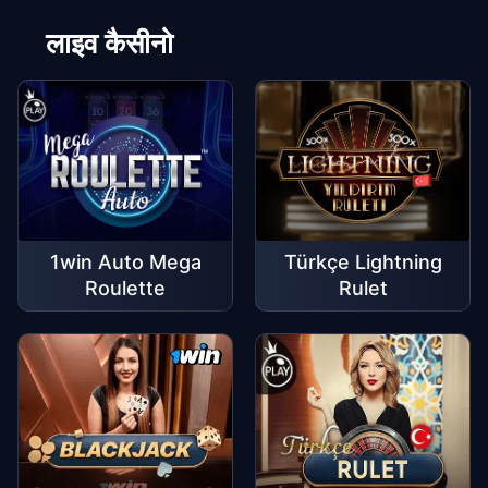
लाइव कैसीनो
Play now
Play demo
1win Auto Mega
Türkçe Lightning
Roulette
Rulet
Play now
Play demo