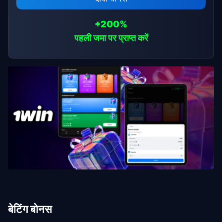
+200%
पहली जमा पर प्राप्त करें
बेटिंग बोनस