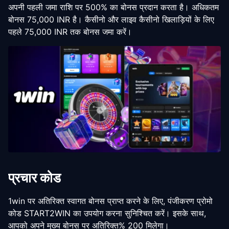
अपनी पहली जमा राशि पर 500% का बोनस प्रदान करता है। अधिकतम
बोनस 75,000 INR है। कैसीनो और लाइव कैसीनो खिलाड़ियों के लिए
पहले 75,000 INR तक बोनस जमा करें।
प्रचार कोड
1win पर अतिरिक्त स्वागत बोनस प्राप्त करने के लिए, पंजीकरण प्रोमो
कोड START2WIN का उपयोग करना सुनिश्चित करें। इसके साथ,
आपको अपने मुख्य बोनस पर अतिरिक्त% 200 मिलेगा।