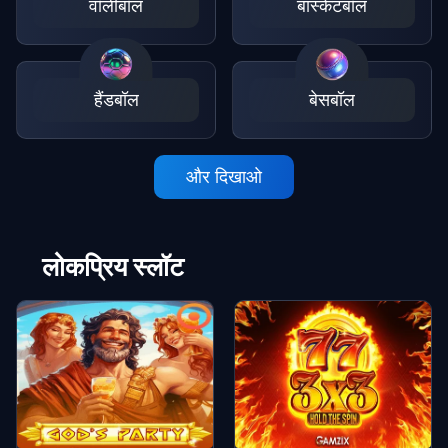
वॉलीबॉल
बास्केटबॉल
हैंडबॉल
बेसबॉल
और दिखाओ
लोकप्रिय स्लॉट
Play now
Play demo