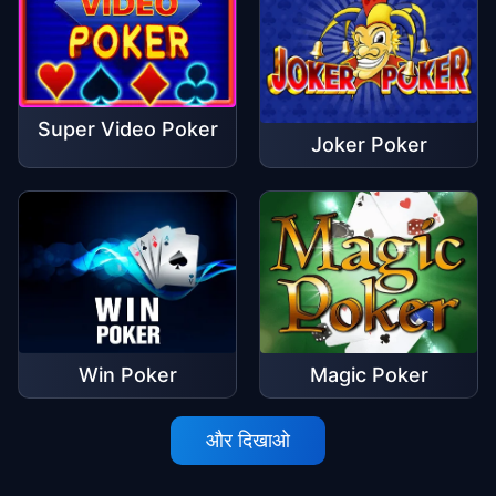
Play now
Play demo
Super Video Poker
Joker Poker
Play now
Play demo
Win Poker
Magic Poker
और दिखाओ