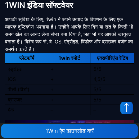
1WIN इंडिया सॉफ्टवेयर
आपकी सुविधा के लिए, 1win ने अपने उत्पाद के विपणन के लिए एक
व्यापक दृष्टिकोण अपनाया है। उन्होंने आपके लिए दिन या रात के किसी भी
समय खेल का आनंद लेना संभव बना दिया है, जहां भी यह आपको उपयुक्त
बनाता है। विशेष रूप से, वे iOS, एंड्रॉइड, विंडोज और ब्राउजर वर्जन का
समर्थन करते हैं।
प्लेटफॉर्म
1win स्पोर्ट
एक्सपीरिएंस रेटिंग
एंड्रॉइड
+
5/5
iOS
+
4,5/5
पीसी (विंडो)
+
5/5
ब्राउजर
+
5/5
मैक
–
–
1Win ऐप डाउनलोड करें