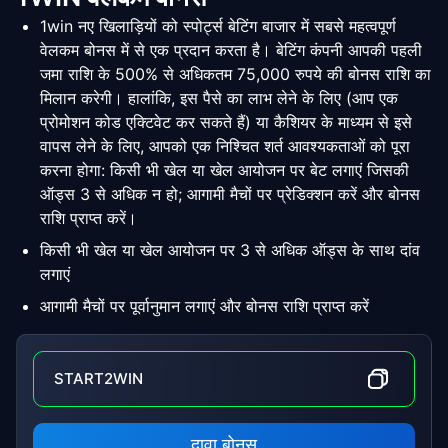
1win नए खिलाड़ियों को स्पोर्ट्स बेटिंग बाजार में सबसे महत्वपूर्ण
वेलकम बोनस में से एक प्रदान करता है। बेटिंग कंपनी आपकी पहली
जमा राशि के 500% से अधिकतम 75,000 रुपये की बोनस राशि का
मिलान करेगी। हालांकि, इस पैसे का लाभ लेने के लिए (आप एक
प्रोमोशन कोड एक्टिवेट कर सकते हैं) या कैशियर के माध्यम से इसे
वापस लेने के लिए, आपको एक निश्चित शर्त आवश्यकताओं को पूरा
करना होगा: किसी भी खेल या खेल आयोजन पर बेट लगाएं जिसकी
ऑड्स 3 से अधिक न हो; आगामी मैचों पर प्रेडिक्शन करें और बोनस
राशि प्राप्त करें।
किसी भी खेल या खेल आयोजन पर 3 से अधिक ऑड्स के साथ दांव
लगाएं
आगामी मैचों पर पूर्वानुमान लगाएं और बोनस राशि प्राप्त करें
दावा बोनस