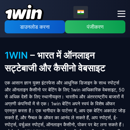
डाउनलोड करना
पंजीकरण
1WIN
– भारत में ऑनलाइन
सट्टेबाजी और कैसीनो वेबसाइट
एक आसान ज्ञान युक्त इंटरफेस और आधुनिक डिजाइन के साथ स्पोर्ट्स
और ऑनलाइन कैसीनो पर बेटिंग के लिए 1win आधिकारिक वेबसाइट, 50
से अधिक देशों के लिए स्थानीयकृत। भारतीय और अंतरराष्ट्रीय बाजारों में
अग्रणी कंपनियों में से एक। 1win बेटिंग अपने स्वयं के विशेष ऑफर
प्रस्तुत करता है। एक भागीदार के पार्टनर में, आप एक बेटिंग अकाउंट जोड़
सकते हैं, और गैम्बल के ऑफर का आनंद ले सकते हैं, आप स्पोर्ट्स, ई-
स्पोर्ट्स, वर्चुअल स्पोर्ट्स, ऑनलाइन कैसीनो, पोकर पर बेट लगा सकते हैं।