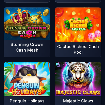
Play now
Play demo
Stunning Crown
Cactus Riches: Cash
Cash Mesh
Pool
Play now
Play demo
Penguin Holidays
Majestic Claws