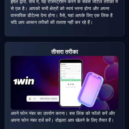
ईमेल द्वारा. सच में, यह रजिस्ट्रेशन करने के सबसे जटिल तरीकों में
से एक है। आपको सभी क्षेत्रों को स्वयं भरना होगा और अपना
वास्तविक डीटेल्स देना होगा। वैसे, यहां आपके लिए एक लिंक है
यदि आप आसान तरीकों की तलाश नहीं कर रहे हैं।
तीसरा तरीका
अपने फोन नंबर का उपयोग करना। बस लिंक को फॉलो करें और
अपना फोन नंबर दर्ज करें। वोइला! आप खेलने के लिए तैयार हैं।