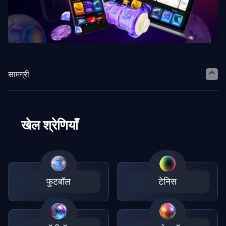
सामग्री
खेल श्रेणियाँ
फुटबॉल
टेनिस