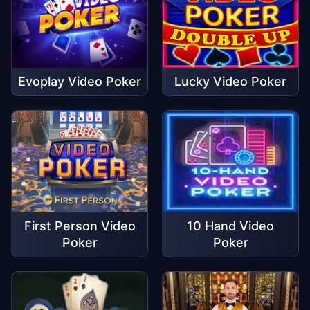
Play now
Play demo
Evoplay Video Poker
Lucky Video Poker
Play now
Play demo
First Person Video
10 Hand Video
Poker
Poker
Play now