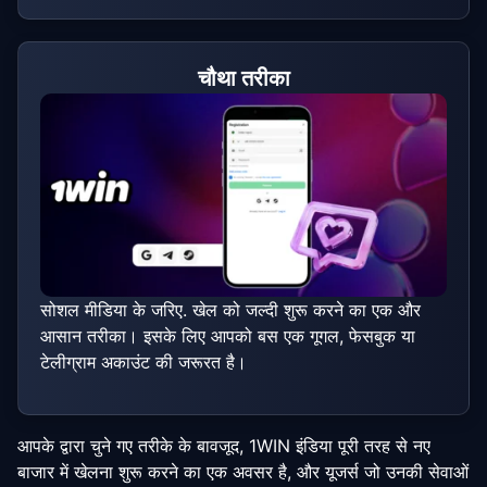
चौथा तरीका
सोशल मीडिया के जरिए. खेल को जल्दी शुरू करने का एक और
आसान तरीका। इसके लिए आपको बस एक गूगल, फेसबुक या
टेलीग्राम अकाउंट की जरूरत है।
आपके द्वारा चुने गए तरीके के बावजूद, 1WIN इंडिया पूरी तरह से नए
बाजार में खेलना शुरू करने का एक अवसर है, और यूजर्स जो उनकी सेवाओं